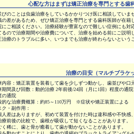
心配な方はまずは矯正治療を専門とする歯
並びのことは虫歯治療をしているかかりつけ医に相談していま
識の差があるため、ぜひ矯正治療を専門とする歯科医師が在籍
院にご相談ください。治療経験が豊富なので難しい症例にも対
てるので治療期間や治療費について、治療を始める前にご説明
正治療のトラブルに多い、いつまでも治療が終わらないという
治療の目安（マルチブラケ
療内容：矯正装置を装着して歯を少しずつ動かし、歯並びや口
療期間及び回数：動的治療 2年前後/24回（月に1回）程度の通院・
度の通院
般的な治療費概算：約85～110万円 ※症状や矯正装置による
スク・副作用：
個人差はありますが、初めて装置を付けた時は違和感や不快感
治療前後の比較で、歯根が吸収して短くなることがあります。
ごく稀に、歯と骨が癒着して歯が動かないことがあります。
歯を動かすことにより、歯肉の退縮やブラックトライアングル