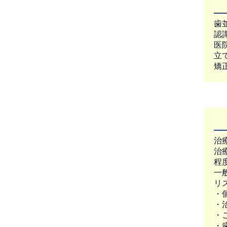
歯
認
医
立
矯
治
治
程
一
リ
・
・
・
・