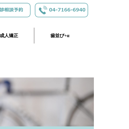
成人矯正
歯並び+α