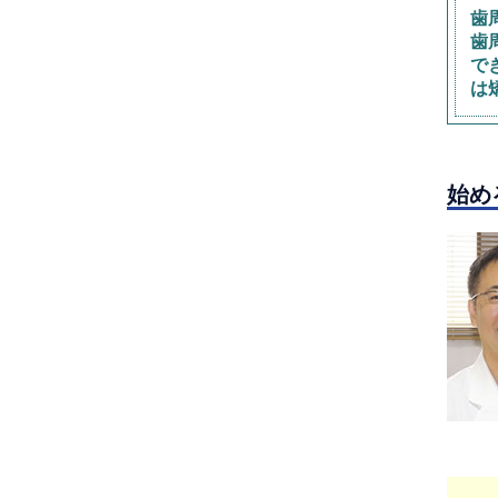
歯
歯
で
は
始め