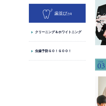
歯並び+α
クリーニング＆ホワイトニング
虫歯予防ＧＯ！ＧＯＯ！