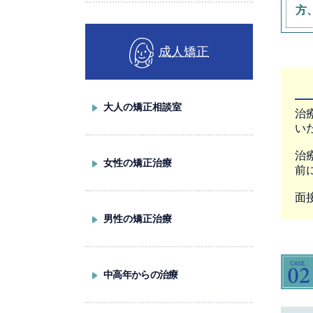
方
成人矯正
大人の矯正相談室
治
い
治
女性の矯正治療
前
面
男性の矯正治療
中高年からの治療