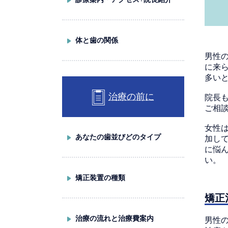
体と歯の関係
男性
に来
多い
治療の前に
院長
ご相
女性
あなたの歯並びどのタイプ
加し
に悩
い。
矯正装置の種類
矯正
治療の流れと治療費案内
男性