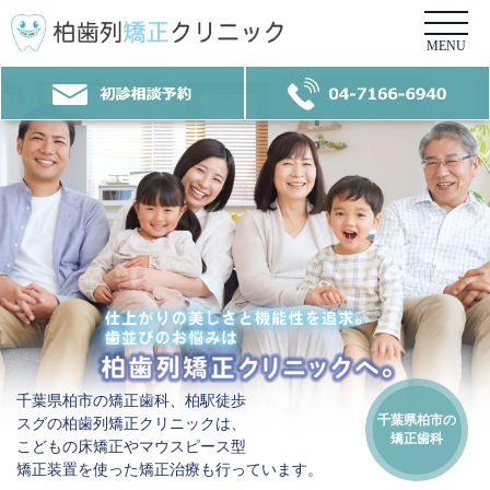
柏歯列矯正クリニック
初診相談予約
04-7166-6940
千葉県柏市の矯正歯科、柏駅徒歩
千葉県柏市の
スグの柏歯列矯正クリニックは、
矯正歯科
こどもの床矯正やマウスピース型
矯正装置を使った矯正治療も行っています。